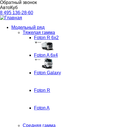
Обратный звонок
АвтоКуб
Финанс
8 495 136-28-60
Маркет
Модельный ряд
Тяжелая гамма
Основная
Foton R 6x2
навигация
Foton A 6x4
Foton Galaxy
Foton R
Foton A
Средняя гамма