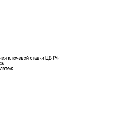
ения ключевой ставки ЦБ РФ
жа
платеж